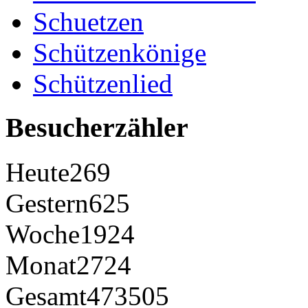
Schuetzen
Schützenkönige
Schützenlied
Besucherzähler
Heute
269
Gestern
625
Woche
1924
Monat
2724
Gesamt
473505