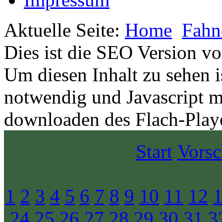
Aktuelle Seite:
Home
Fahn
Dies ist die SEO Version v
Um diesen Inhalt zu sehen i
notwendig und Javascript m
downloaden des Flach-Playe
Start
Vors
1
2
3
4
5
6
7
8
9
10
11
12
24
25
26
27
28
29
30
31
3