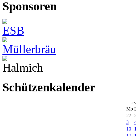
Sponsoren
Schützenkalender
«
Mo
27
3
10
17