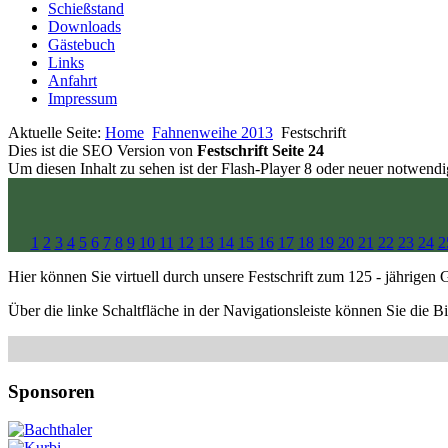
Schießstand
Downloads
Gästebuch
Links
Anfahrt
Impressum
Aktuelle Seite:
Home
Fahnenweihe 2013
Festschrift
Dies ist die SEO Version von
Festschrift Seite 24
Um diesen Inhalt zu sehen ist der Flash-Player 8 oder neuer notwend
1
2
3
4
5
6
7
8
9
10
11
12
13
14
15
16
17
18
19
20
21
22
23
24
2
Hier können Sie virtuell durch unsere Festschrift zum 125 - jährigen
Über die linke Schaltfläche in der Navigationsleiste können Sie die B
Sponsoren