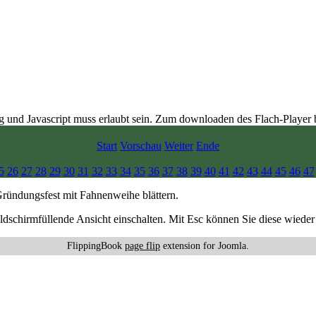
ig und Javascript muss erlaubt sein. Zum downloaden des Flach-Player 
Start
Vorschau
Weiter
Ende
5
26
27
28
29
30
31
32
33
34
35
36
37
38
39
40
41
42
43
44
45
46
47
 Gründungsfest mit Fahnenweihe blättern.
ildschirmfüllende Ansicht einschalten. Mit Esc können Sie diese wieder 
FlippingBook
page flip
extension for Joomla.