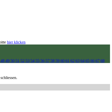
bitte
hier klicken
48
49
50
51
52
53
54
55
56
57
58
59
60
61
62
63
64
65
66
67
68
schliessen.