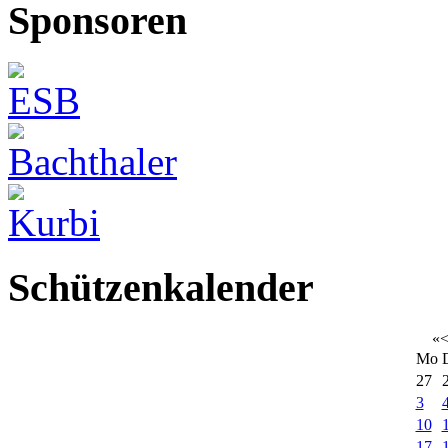
Sponsoren
Schützenkalender
«
Mo
27
3
10
17