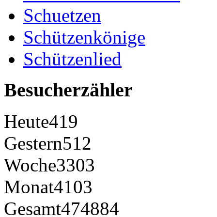
Schuetzen
Schützenkönige
Schützenlied
Besucherzähler
Heute
419
Gestern
512
Woche
3303
Monat
4103
Gesamt
474884