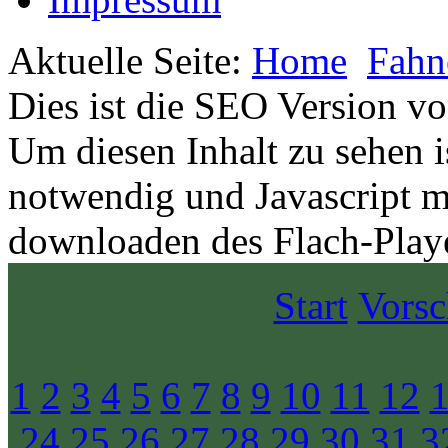
Aktuelle Seite:
Home
Fahn
Dies ist die SEO Version v
Um diesen Inhalt zu sehen i
notwendig und Javascript m
downloaden des Flach-Playe
Start
Vors
1
2
3
4
5
6
7
8
9
10
11
12
24
25
26
27
28
29
30
31
3