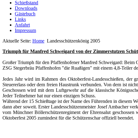
Schießstand
Downloads
Gästebuch
Links
Anfahrt
Impressum
Aktuelle Seite:
Home
Landesschützenkönig 2005
Triumph für Manfred Schweigard von der Zimmerstutzen Schütz
Großer Triumph für den Pfaffenhofener Manfred Schweigard: Beim Ok
ZSG Stegerbräu Pfaffenhofen "die Ruaßigen" mit einem 4,8-Teiler de
Jedes Jahr wird im Rahmen des Oktoberfest-Landesschießen, der grö
Steuererlass oder dem freien Haustrunk verbunden. Von dem ist nichts
Geschossen wird mit dem Luftgewehr auf die klassische Königssche
Jeder Teilnehmer hat nur einen einzigen Schuss.
Während der 15 Schießtage ist der Name des Führenden in diesem We
dann aber soweit. Erster Landesschützenmeister Josef Ambacher ver
vom Münchner Böllerschützenregiment der Ehrensalut geschossen w
Oktoberfest 2005 zumindest für die Schützenschar offiziell beendet.