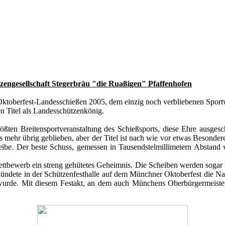
engesellschaft Stegerbräu "die Ruaßigen" Pfaffenhofen
toberfest-Landesschießen 2005, dem einzig noch verbliebenen Sportwe
n Titel als Landesschützenkönig.
ßten Breitensportveranstaltung des Schießsports, diese Ehre ausgesch
 mehr übrig geblieben, aber der Titel ist nach wie vor etwas Besondere
ibe. Der beste Schuss, gemessen in Tausendstelmillimetern Abstand 
ttbewerb ein streng gehütetes Geheimnis. Die Scheiben werden sogar
kündete in der Schützenfesthalle auf dem Münchner Oktoberfest die Na
urde. Mit diesem Festakt, an dem auch Münchens Oberbürgermeister