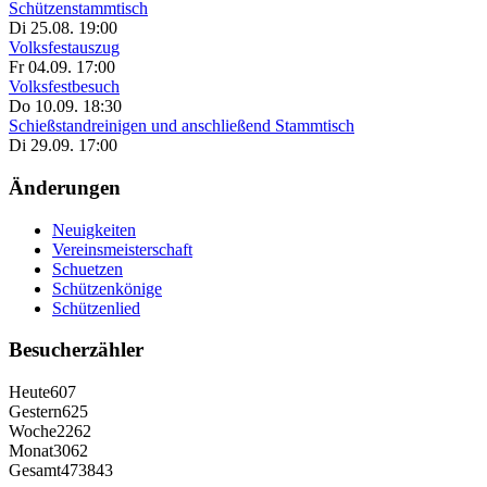
Schützenstammtisch
Di 25.08. 19:00
Volksfestauszug
Fr 04.09. 17:00
Volksfestbesuch
Do 10.09. 18:30
Schießstandreinigen und anschließend Stammtisch
Di 29.09. 17:00
Änderungen
Neuigkeiten
Vereinsmeisterschaft
Schuetzen
Schützenkönige
Schützenlied
Besucherzähler
Heute
607
Gestern
625
Woche
2262
Monat
3062
Gesamt
473843