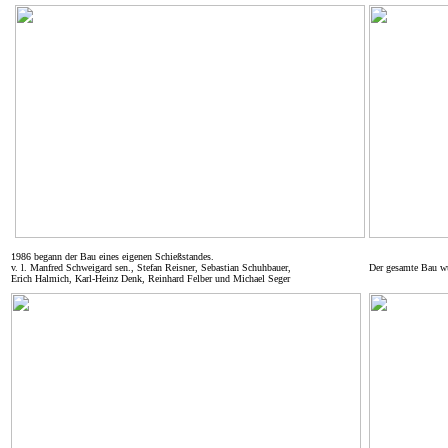
1986 begann der Bau eines eigenen Schießstandes.
v. l. Manfred Schweigard sen., Stefan Reisner, Sebastian Schuhbauer,
Der gesamte Bau wu
Erich Halmich, Karl-Heinz Denk, Reinhard Felber und Michael Seger