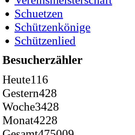
Schuetzen
Schützenkönige
Schützenlied
Besucherzähler
Heute
116
Gestern
428
Woche
3428
Monat
4228
Gesamt
475009