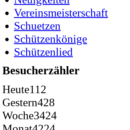
Vereinsmeisterschaft
Schuetzen
Schützenkönige
Schützenlied
Besucherzähler
Heute
112
Gestern
428
Woche
3424
Monat
4224